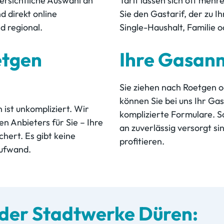
bersichtliche Auswahl an
Tarif lassen sich oft mehr
d direkt online
Sie den Gastarif, der zu 
d regional.
Single-Haushalt, Familie
etgen
Ihre Gasan
Sie ziehen nach Roetgen 
können Sie bei uns Ihr Gas
ist unkompliziert. Wir
komplizierte Formulare. So
n Anbieters für Sie – Ihre
an zuverlässig versorgt si
chert. Es gibt keine
profitieren.
Aufwand.
der Stadtwerke Düren: