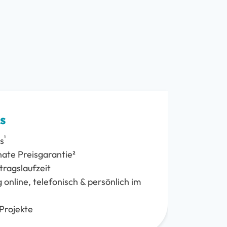
s
¹
s
ate Preisgarantie²
tragslaufzeit
online, telefonisch & persönlich im
Projekte