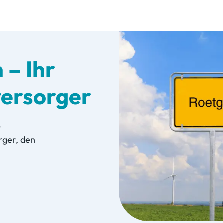
 – Ihr
versorger
–
rger, den