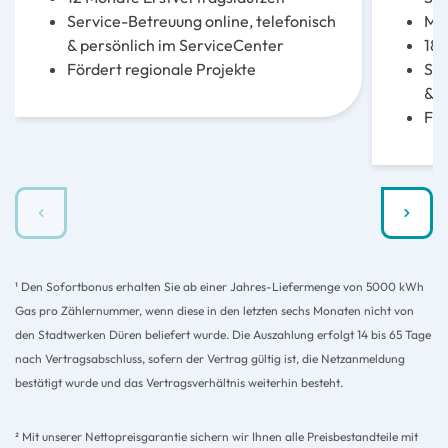
Service-Betreuung online, telefonisch
Min
& persönlich im ServiceCenter
18 
Fördert regionale Projekte
Ser
& p
För
¹ Den Sofortbonus erhalten Sie ab einer Jahres-Liefermenge von 5000 kWh
Gas pro Zählernummer, wenn diese in den letzten sechs Monaten nicht von
den Stadtwerken Düren beliefert wurde. Die Auszahlung erfolgt 14 bis 65 Tage
nach Vertragsabschluss, sofern der Vertrag gültig ist, die Netzanmeldung
bestätigt wurde und das Vertragsverhältnis weiterhin besteht.
² Mit unserer Nettopreisgarantie sichern wir Ihnen alle Preisbestandteile mit