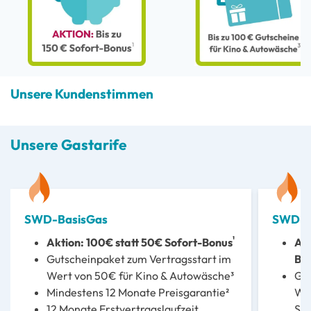
Unsere Kundenstimmen
Unsere Gastarife
SWD-BasisGas
SWD-S
¹
Aktion: 100€ statt 50€ Sofort-Bonus
Akt
Gutscheinpaket zum Vertragsstart im
Bo
Wert von 50€ für Kino & Autowäsche³
Gut
Mindestens 12 Monate Preisgarantie²
Wer
12 Monate Erstvertragslaufzeit
Sc