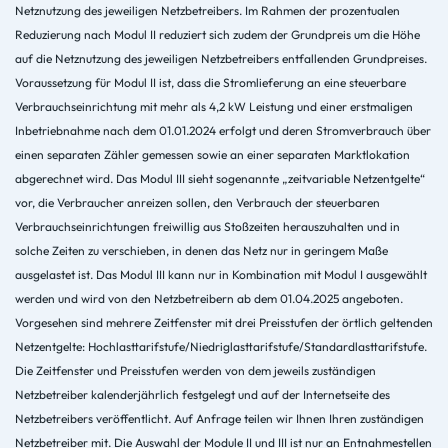
Netznutzung des jeweiligen Netzbetreibers. Im Rahmen der prozentualen
Reduzierung nach Modul II reduziert sich zudem der Grundpreis um die Höhe
auf die Netznutzung des jeweiligen Netzbetreibers entfallenden Grundpreises.
Voraussetzung für Modul II ist, dass die Stromlieferung an eine steuerbare
Verbrauchseinrichtung mit mehr als 4,2 kW Leistung und einer erstmaligen
Inbetriebnahme nach dem 01.01.2024 erfolgt und deren Stromverbrauch über
einen separaten Zähler gemessen sowie an einer separaten Marktlokation
abgerechnet wird. Das Modul III sieht sogenannte „zeitvariable Netzentgelte“
vor, die Verbraucher anreizen sollen, den Verbrauch der steuerbaren
Verbrauchseinrichtungen freiwillig aus Stoßzeiten herauszuhalten und in
solche Zeiten zu verschieben, in denen das Netz nur in geringem Maße
ausgelastet ist. Das Modul III kann nur in Kombination mit Modul I ausgewählt
werden und wird von den Netzbetreibern ab dem 01.04.2025 angeboten.
Vorgesehen sind mehrere Zeitfenster mit drei Preisstufen der örtlich geltenden
Netzentgelte: Hochlasttarifstufe/Niedriglasttarifstufe/Standardlasttarifstufe.
Die Zeitfenster und Preisstufen werden von dem jeweils zuständigen
Netzbetreiber kalenderjährlich festgelegt und auf der Internetseite des
Netzbetreibers veröffentlicht. Auf Anfrage teilen wir Ihnen Ihren zuständigen
Netzbetreiber mit. Die Auswahl der Module II und III ist nur an Entnahmestellen