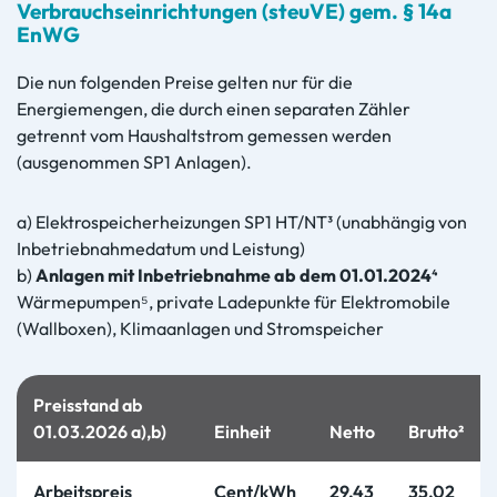
Verbrauchseinrichtungen (steuVE) gem. § 14a
EnWG
Die nun folgenden Preise gelten nur für die
Energiemengen, die durch einen separaten Zähler
getrennt vom Haushaltstrom gemessen werden
(ausgenommen SP1 Anlagen).
a) Elektrospeicherheizungen SP1 HT/NT³ (unabhängig von
Inbetriebnahmedatum und Leistung)
b)
Anlagen mit Inbetriebnahme ab dem 01.01.2024
⁴
Wärmepumpen⁵, private Ladepunkte für Elektromobile
(Wallboxen), Klimaanlagen und Stromspeicher
Preisstand ab
01.03.2026 a),b)
Einheit
Netto
Brutto²
Arbeitspreis
Cent/kWh
29,43
35,02