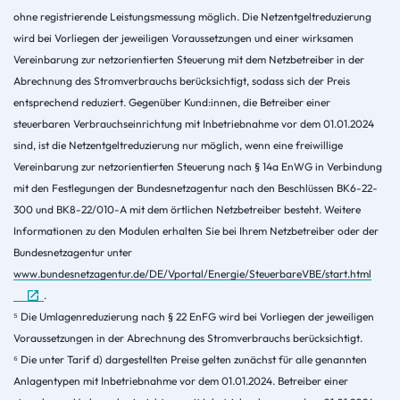
ohne registrierende Leistungsmessung möglich. Die Netzentgeltreduzierung
wird bei Vorliegen der jeweiligen Voraussetzungen und einer wirksamen
Vereinbarung zur netzorientierten Steuerung mit dem Netzbetreiber in der
Abrechnung des Stromverbrauchs berücksichtigt, sodass sich der Preis
entsprechend reduziert. Gegenüber Kund:innen, die Betreiber einer
steuerbaren Verbrauchseinrichtung mit Inbetriebnahme vor dem 01.01.2024
sind, ist die Netzentgeltreduzierung nur möglich, wenn eine freiwillige
Vereinbarung zur netzorientierten Steuerung nach § 14a EnWG in Verbindung
mit den Festlegungen der Bundesnetzagentur nach den Beschlüssen BK6-22-
300 und BK8-22/010-A mit dem örtlichen Netzbetreiber besteht. Weitere
Informationen zu den Modulen erhalten Sie bei Ihrem Netzbetreiber oder der
Bundesnetzagentur unter
www.bundesnetzagentur.de/DE/Vportal/Energie/SteuerbareVBE/start.html
.
⁵
Die Umlagenreduzierung nach § 22 EnFG wird bei Vorliegen der jeweiligen
Voraussetzungen in der Abrechnung des Stromverbrauchs berücksichtigt.
⁶
Die unter Tarif d) dargestellten Preise gelten zunächst für alle genannten
Anlagentypen mit Inbetriebnahme vor dem 01.01.2024. Betreiber einer