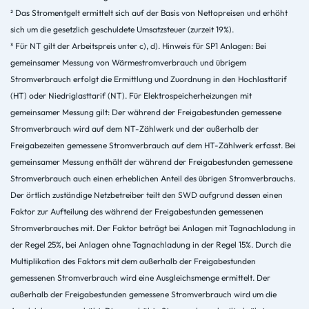
²
Das Stromentgelt ermittelt sich auf der Basis von Nettopreisen und erhöht
sich um die gesetzlich geschuldete Umsatzsteuer (zurzeit 19%).
³ Für NT gilt der Arbeitspreis unter c), d). Hinweis für SP1 Anlagen: Bei
gemeinsamer Messung von Wärmestromverbrauch und übrigem
Stromverbrauch erfolgt die Ermittlung und Zuordnung in den Hochlasttarif
(HT) oder Niedriglasttarif (NT). Für Elektrospeicherheizungen mit
gemeinsamer Messung gilt: Der während der Freigabestunden gemessene
Stromverbrauch wird auf dem NT-Zählwerk und der außerhalb der
Freigabezeiten gemessene Stromverbrauch auf dem HT-Zählwerk erfasst. Bei
gemeinsamer Messung enthält der während der Freigabestunden gemessene
Stromverbrauch auch einen erheblichen Anteil des übrigen Stromverbrauchs.
Der örtlich zuständige Netzbetreiber teilt den SWD aufgrund dessen einen
Faktor zur Aufteilung des während der Freigabestunden gemessenen
Stromverbrauches mit. Der Faktor beträgt bei Anlagen mit Tagnachladung in
der Regel 25%, bei Anlagen ohne Tagnachladung in der Regel 15%. Durch die
Multiplikation des Faktors mit dem außerhalb der Freigabestunden
gemessenen Stromverbrauch wird eine Ausgleichsmenge ermittelt. Der
außerhalb der Freigabestunden gemessene Stromverbrauch wird um die