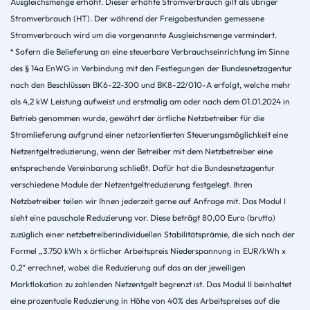
Ausgleichsmenge erhöht. Dieser erhöhte Stromverbrauch gilt als übriger
Stromverbrauch (HT). Der während der Freigabestunden gemessene
Stromverbrauch wird um die vorgenannte Ausgleichsmenge vermindert.
⁴
Sofern die Belieferung an eine steuerbare Verbrauchseinrichtung im Sinne
des § 14a EnWG in Verbindung mit den Festlegungen der Bundesnetzagentur
nach den Beschlüssen BK6-22-300 und BK8-22/010-A erfolgt, welche mehr
als 4,2 kW Leistung aufweist und erstmalig am oder nach dem 01.01.2024 in
Betrieb genommen wurde, gewährt der örtliche Netzbetreiber für die
Stromlieferung aufgrund einer netzorientierten Steuerungsmöglichkeit eine
Netzentgeltreduzierung, wenn der Betreiber mit dem Netzbetreiber eine
entsprechende Vereinbarung schließt. Dafür hat die Bundesnetzagentur
verschiedene Module der Netzentgeltreduzierung festgelegt. Ihren
Netzbetreiber teilen wir Ihnen jederzeit gerne auf Anfrage mit. Das Modul I
sieht eine pauschale Reduzierung vor. Diese beträgt 80,00 Euro (brutto)
zuzüglich einer netzbetreiberindividuellen Stabilitätsprämie, die sich nach der
Formel „3.750 kWh x örtlicher Arbeitspreis Niederspannung in EUR/kWh x
0,2“ errechnet, wobei die Reduzierung auf das an der jeweiligen
Marktlokation zu zahlenden Netzentgelt begrenzt ist. Das Modul II beinhaltet
eine prozentuale Reduzierung in Höhe von 40% des Arbeitspreises auf die