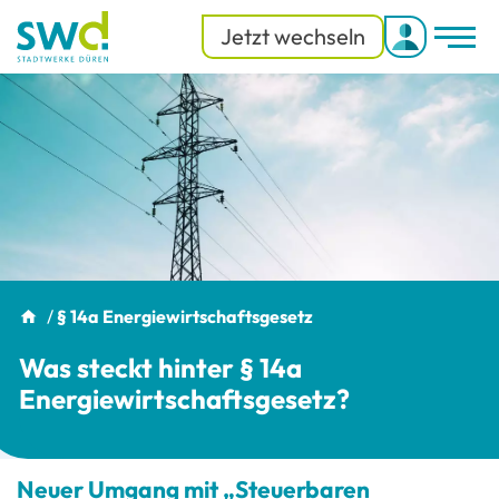
Jetzt wechseln
Men
Menü
/
§ 14a Energiewirtschaftsgesetz
Was steckt hinter § 14a
Energiewirtschaftsgesetz?
Neuer Umgang mit „Steuerbaren