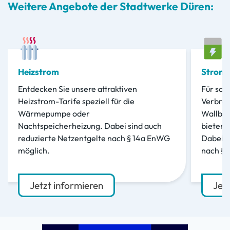
Weitere Angebote der Stadtwerke Düren:
Heizstrom
Stroma
Entdecken Sie unsere attraktiven
Für sog
Heizstrom-Tarife speziell für die
Verbrau
Wärmepumpe oder
Wallbox
Nachtspeicherheizung. Dabei sind auch
bieten 
reduzierte Netzentgelte nach § 14a EnWG
Dabei s
möglich.
nach § 
Jetzt informieren
Jet