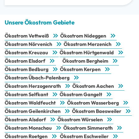
Unsere Ökostrom Gebiete
Ökostrom Vettweiß
Ökostrom Nideggen
Ökostrom Nörvenich
Ökostrom Merzenich
Ökostrom Kreuzau
Ökostrom Hürtgenwald
Ökostrom Elsdorf
Ökostrom Bergheim
Ökostrom Bedburg
Ökostrom Kerpen
Ökostrom Übach-Palenberg
Ökostrom Herzogenrath
Ökostrom Aachen
Ökostrom Selfkant
Ökostrom Gangelt
Ökostrom Waldfeucht
Ökostrom Wasserberg
Ökostrom Geilenkirchen
Ökostrom Baesweiler
Ökostrom Alsdorf
Ökostrom Würselen
Ökostrom Monschau
Ökostrom Simmerath
Ökostrom Roetgen
Ökostrom Eschweiler