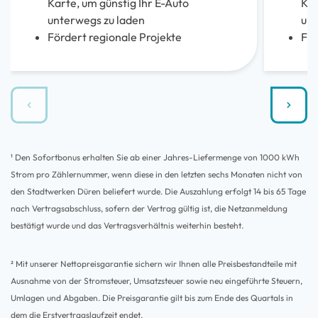
Karte, um günstig Ihr E-Auto
Kar
unterwegs zu laden
unt
Fördert regionale Projekte
För
¹ Den Sofortbonus erhalten Sie ab einer Jahres-Liefermenge von 1000 kWh
Strom pro Zählernummer, wenn diese in den letzten sechs Monaten nicht von
den Stadtwerken Düren beliefert wurde. Die Auszahlung erfolgt 14 bis 65 Tage
nach Vertragsabschluss, sofern der Vertrag gültig ist, die Netzanmeldung
bestätigt wurde und das Vertragsverhältnis weiterhin besteht.
² Mit unserer Nettopreisgarantie sichern wir Ihnen alle Preisbestandteile mit
Ausnahme von der Stromsteuer, Umsatzsteuer sowie neu eingeführte Steuern,
Umlagen und Abgaben. Die Preisgarantie gilt bis zum Ende des Quartals in
dem die Erstvertragslaufzeit endet.