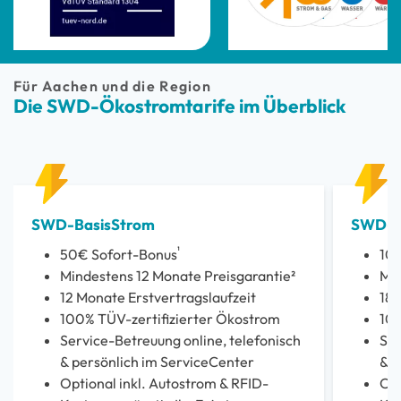
Für Aachen und die Region
Die SWD-Ökostromtarife im Überblick
SWD-BasisStrom
SWD-S
¹
50€ Sofort-Bonus
10
Mindestens 12 Monate Preisgarantie²
Min
12 Monate Erstvertragslaufzeit
18 
100% TÜV-zertifizierter Ökostrom
100
Service-Betreuung online, telefonisch
Ser
& persönlich im ServiceCenter
& p
Optional inkl. Autostrom & RFID-
Opt