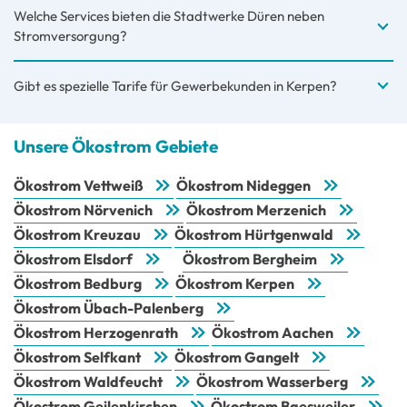
Welche Services bieten die Stadtwerke Düren neben
Stromversorgung?
Gibt es spezielle Tarife für Gewerbekunden in Kerpen?
Unsere Ökostrom Gebiete
Ökostrom Vettweiß
Ökostrom Nideggen
Ökostrom Nörvenich
Ökostrom Merzenich
Ökostrom Kreuzau
Ökostrom Hürtgenwald
Ökostrom Elsdorf
Ökostrom Bergheim
Ökostrom Bedburg
Ökostrom Kerpen
Ökostrom Übach-Palenberg
Ökostrom Herzogenrath
Ökostrom Aachen
Ökostrom Selfkant
Ökostrom Gangelt
Ökostrom Waldfeucht
Ökostrom Wasserberg
Ökostrom Geilenkirchen
Ökostrom Baesweiler