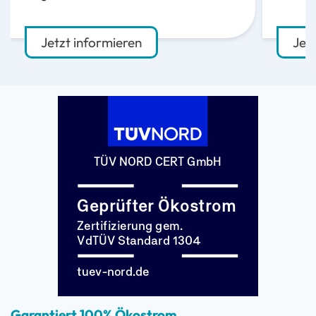
Jetzt informieren
Jet
Garantiert 100% Ökostrom