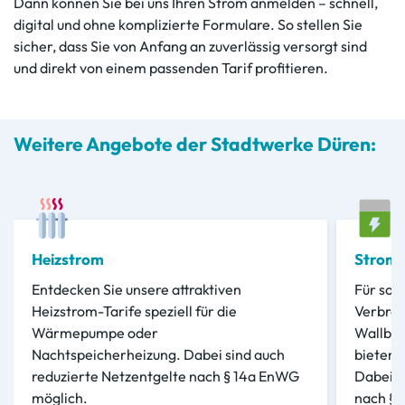
Dann können Sie bei uns Ihren Strom anmelden – schnell,
digital und ohne komplizierte Formulare. So stellen Sie
sicher, dass Sie von Anfang an zuverlässig versorgt sind
und direkt von einem passenden Tarif profitieren.
Weitere Angebote der Stadtwerke Düren:
Heizstrom
Stroma
Entdecken Sie unsere attraktiven
Für sog
Heizstrom-Tarife speziell für die
Verbrau
Wärmepumpe oder
Wallbox
Nachtspeicherheizung. Dabei sind auch
bieten 
reduzierte Netzentgelte nach § 14a EnWG
Dabei s
möglich.
nach § 