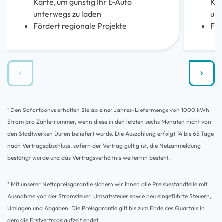
Karte, um günstig Ihr E-Auto
Kar
unterwegs zu laden
unt
Fördert regionale Projekte
För
¹ Den Sofortbonus erhalten Sie ab einer Jahres-Liefermenge von 1000 kWh
Strom pro Zählernummer, wenn diese in den letzten sechs Monaten nicht von
den Stadtwerken Düren beliefert wurde. Die Auszahlung erfolgt 14 bis 65 Tage
nach Vertragsabschluss, sofern der Vertrag gültig ist, die Netzanmeldung
bestätigt wurde und das Vertragsverhältnis weiterhin besteht.
² Mit unserer Nettopreisgarantie sichern wir Ihnen alle Preisbestandteile mit
Ausnahme von der Stromsteuer, Umsatzsteuer sowie neu eingeführte Steuern,
Umlagen und Abgaben. Die Preisgarantie gilt bis zum Ende des Quartals in
dem die Erstvertragslaufzeit endet.