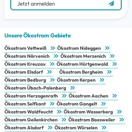
Jetzt anmelden
Unsere Ökostrom Gebiete
Ökostrom Vettweiß
Ökostrom Nideggen
Ökostrom Nörvenich
Ökostrom Merzenich
Ökostrom Kreuzau
Ökostrom Hürtgenwald
Ökostrom Elsdorf
Ökostrom Bergheim
Ökostrom Bedburg
Ökostrom Kerpen
Ökostrom Übach-Palenberg
Ökostrom Herzogenrath
Ökostrom Aachen
Ökostrom Selfkant
Ökostrom Gangelt
Ökostrom Waldfeucht
Ökostrom Wasserberg
Ökostrom Geilenkirchen
Ökostrom Baesweiler
Ökostrom Alsdorf
Ökostrom Würselen