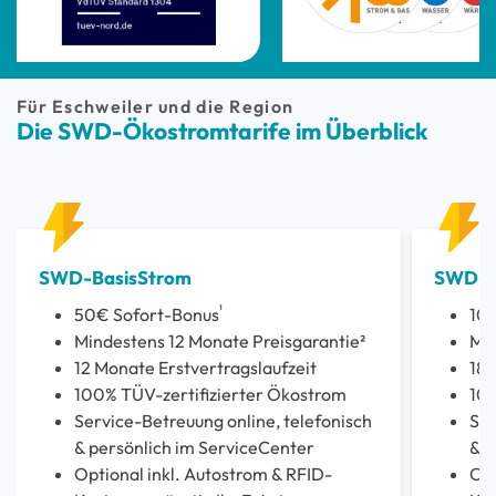
Für Eschweiler und die Region
Die SWD-Ökostromtarife im Überblick
SWD-BasisStrom
SWD-S
¹
50€ Sofort-Bonus
10
Mindestens 12 Monate Preisgarantie²
Min
12 Monate Erstvertragslaufzeit
18 
100% TÜV-zertifizierter Ökostrom
100
Service-Betreuung online, telefonisch
Ser
& persönlich im ServiceCenter
& p
Optional inkl. Autostrom & RFID-
Opt