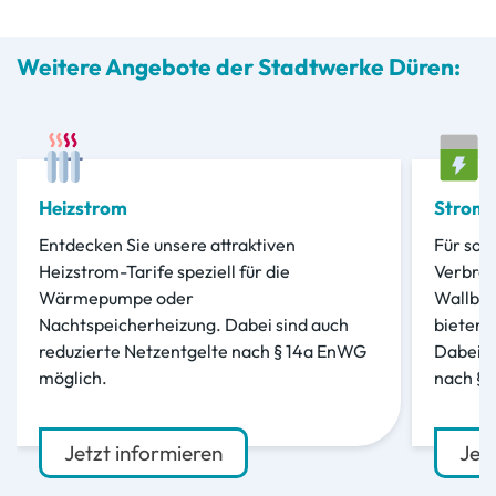
Weitere Angebote der Stadtwerke Düren:
Heizstrom
Stroma
Entdecken Sie unsere attraktiven
Für sog
Heizstrom-Tarife speziell für die
Verbrau
Wärmepumpe oder
Wallbox
Nachtspeicherheizung. Dabei sind auch
bieten 
reduzierte Netzentgelte nach § 14a EnWG
Dabei s
möglich.
nach § 
Jetzt informieren
Jet