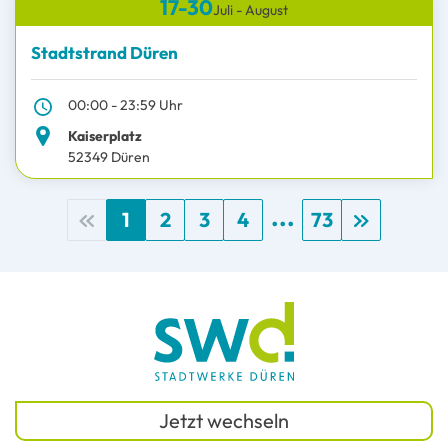
17-30
Juli - August
Stadtstrand Düren
00:00 - 23:59 Uhr
Kaiserplatz
52349 Düren
...
1
2
3
4
73
Jetzt wechseln