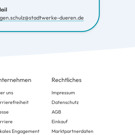
ail
rgen.schulz@stadtwerke-dueren.de
nternehmen
Rechtliches
er uns
Impressum
rrierefreiheit
Datenschutz
esse
AGB
rriere
Einkauf
kales Engagement
Marktpartnerdaten