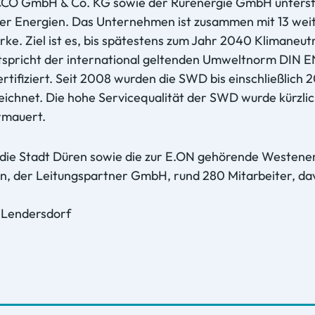
CCO GmbH & Co. KG sowie der Rurenergie GmbH unterstü
ver Energien. Das Unternehmen ist zusammen mit 13 wei
ke. Ziel ist es, bis spätestens zum Jahr 2040 Klimaneutr
cht der international geltenden Umweltnorm DIN EN I
tifiziert. Seit 2008 wurden die SWD bis einschließlich
eichnet. Die hohe Servicequalität der SWD wurde kürzli
rmauert.
h die Stadt Düren sowie die zur E.ON gehörende Westen
 der Leitungspartner GmbH, rund 280 Mitarbeiter, dav
l, Lendersdorf