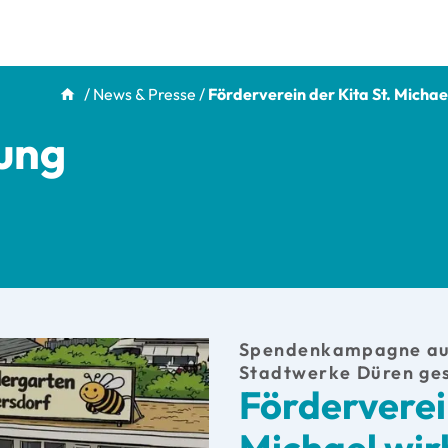
/
News & Presse
/
Förderverein der Kita St. Micha
lung
Spendenkampagne auf
Stadtwerke Düren ges
Förderverein
Michael wir