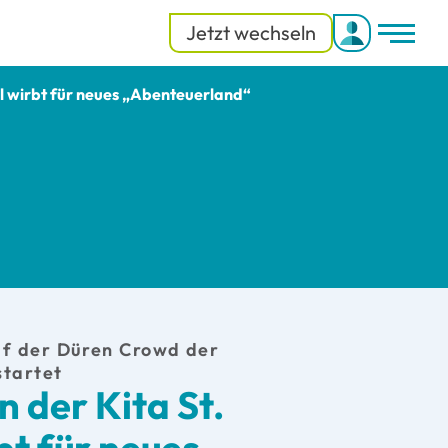
Jetzt wechseln
Menü-
Menü 
el wirbt für neues „Abenteuerland“
 der Düren Crowd der
tartet
 der Kita St.
bt für neues